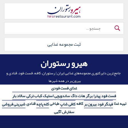
رش
ه
حتوا
جستجو
برای:
ثبت مجموعه غذایی
هیرو رستوران
جامع‌ترین دایرکتوری مجموعه‌های غذایی ایران | رستوران، کافه، فست فود، قنادی و
بیرون‌بر در همه شهرها
غذای فست فودی
فست فود
پیترا
برگر
هات داگ
ساندویچی
استیک
کباب ترکی
سالاد بار
تهیه غذا
کافه
طباخی
قنادی
فینگر فود
بیرون بر
کافی شاپ
کله پاچه
شیرینی فروشی
سفارش آگهی