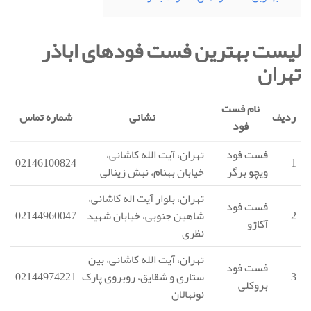
لیست بهترین فست فودهای اباذر
تهران
نام فست
ردیف
نشانی
شماره تماس
فود
فست فود
تهران، آیت الله کاشانی،
02146100824
1
ویچو برگر
خیابان بهنام، نبش زینالی
تهران، بلوار آیت اله کاشانی،
فست فود
2
شاهین جنوبی، خیابان شهید
02144960047
آکاژو
نظری
تهران، آیت الله کاشانی، بین
فست فود
3
ستاری و شقایق، روبروی پارک
02144974221
بروکلی
نونهالان