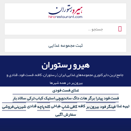
رش
ه
حتوا
جستجو
برای:
ثبت مجموعه غذایی
هیرو رستوران
جامع‌ترین دایرکتوری مجموعه‌های غذایی ایران | رستوران، کافه، فست فود، قنادی و
بیرون‌بر در همه شهرها
غذای فست فودی
فست فود
پیترا
برگر
هات داگ
ساندویچی
استیک
کباب ترکی
سالاد بار
تهیه غذا
کافه
طباخی
قنادی
فینگر فود
بیرون بر
کافی شاپ
کله پاچه
شیرینی فروشی
سفارش آگهی