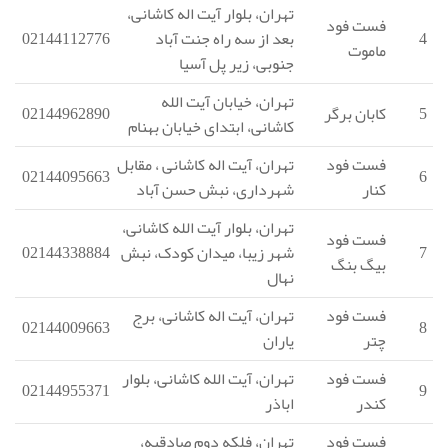
تهران، بلوار آیت اله کاشانی،
فست فود
4
بعد از سه راه جنت آباد
02144112776
ماموت
جنوبی، زیر پل آسیا
تهران، خیابان آیت الله
5
کابان برگر
02144962890
کاشانی، ابتدای خیابان بهنام
فست فود
تهران، آیت اله کاشانی ، مقابل
02144095663
6
کنار
شهرداری، نبش حسن آباد
تهران، بلوار آیت الله کاشانی،
فست فود
7
شهر زیبا، میدان کودک، نبش
02144338884
بیگ بنگ
نهال
فست فود
تهران، آیت اله کاشانی، برج
02144009663
8
چتر
یاران
فست فود
تهران، آیت الله کاشانی، بلوار
02144955371
9
کندر
اباذر
فست فود
تهران، فلکه دوم صادقیه،