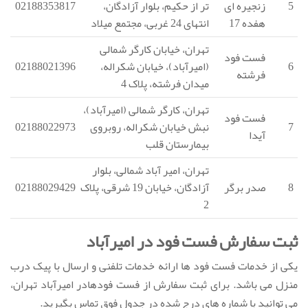
5
زنجیره ای
تر از حکیم، بلوار آزادگان،
02188353817
هفده 17
انتهای 24 غربی، مجتمع میلاد
تهران، خیابان کارگر شمالی
فست فود
6
(امیرآباد)، خیابان شکراله،
02188021396
فرشته
میدان فرشته، پلاک 4
تهران، کارگر شمالی (امیرآباد)،
فست فود
7
نبش خیابان شکراله، روبروی
02188022973
آیدا
بیمارستان قلب
تهران، امیر آباد شمالی، بلوار
8
صدر برگر
آزادگان، خیابان 19 شرقی، پلاک
02188029429
2
ثبت سفارش فست فود در امیرآباد
یکی از خدمات فست فود ها ارائه خدمات تلفنی و ارسال با پیک درب
منزل می باشد. برای ثبت سفارش از فست فودهادر امیرآباد تهران،
می توانید با شماره های درج شده در جدول فوق تماس بگیرید.