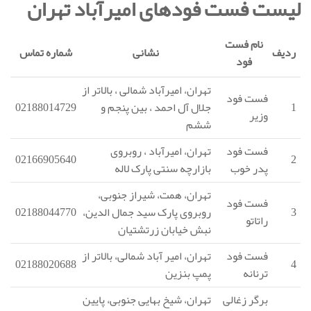
لیست فست فودهای امیرآباد تهران
نام فست
ردیف
نشانی
شماره تماس
فود
تهران، امیرآباد شمالی ، بالاتر از
فست فود
1
جلال آل احمد ، بین پنجم و
02188014729
وزیر
ششم
فست فود
تهران، امیرآباد ، روبروی
02166905640
2
پدر خوب
بازارچه سنتی پارک لاله
تهران، همت، شیراز جنوبی،
فست فود
3
روبروی پارک سید جمال الدین،
02188044770
راتاتو
نبش خیابان زرتشتیان
فست فود
تهران، امیر آباد شمالی، بالاتر از
02188020688
4
ترنانه
پمپ بنزین
برگر زغالی
تهران، شیخ بهایی جنوبی، پایین