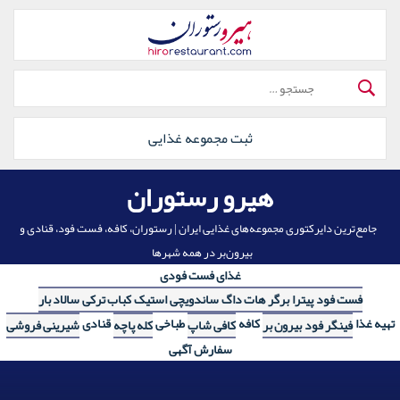
رش
ه
حتوا
جستجو
برای:
ثبت مجموعه غذایی
هیرو رستوران
جامع‌ترین دایرکتوری مجموعه‌های غذایی ایران | رستوران، کافه، فست فود، قنادی و
بیرون‌بر در همه شهرها
غذای فست فودی
فست فود
پیترا
برگر
هات داگ
ساندویچی
استیک
کباب ترکی
سالاد بار
تهیه غذا
کافه
طباخی
قنادی
فینگر فود
بیرون بر
کافی شاپ
کله پاچه
شیرینی فروشی
سفارش آگهی