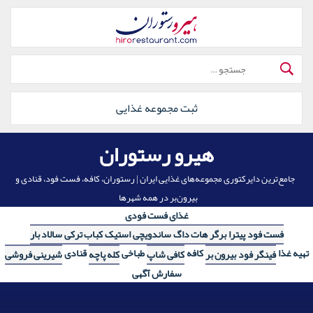
رش
ه
حتوا
جستجو
برای:
ثبت مجموعه غذایی
هیرو رستوران
جامع‌ترین دایرکتوری مجموعه‌های غذایی ایران | رستوران، کافه، فست فود، قنادی و
بیرون‌بر در همه شهرها
غذای فست فودی
فست فود
پیترا
برگر
هات داگ
ساندویچی
استیک
کباب ترکی
سالاد بار
تهیه غذا
کافه
طباخی
قنادی
فینگر فود
بیرون بر
کافی شاپ
کله پاچه
شیرینی فروشی
سفارش آگهی