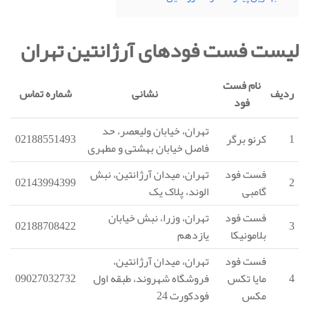
لیست فست فودهای آرژانتین تهران
نام فست
ردیف
نشانی
شماره تماس
فود
تهران، خیابان ولیعصر، حد
1
کرنو برگر
02188551493
فاصل خیابان بهشتی و مطهری
فست فود
تهران، میدان آرژانتین، نبش
02143994399
2
گامبی
الوند، پلاک یک
فست فود
تهران، وزرا، نبش خیابان
02188708422
3
بلامونیکا
یازدهم
فست فود
تهران، میدان آرژانتین،
4
مایا تکس
فروشگاه شهروند، طبقه اول
09027032732
مکس
فودکورت 24