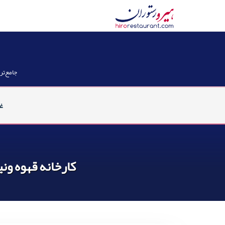
رش
ه
حتوا
جامع‌تر
غ
کارخانه قهوه ونی