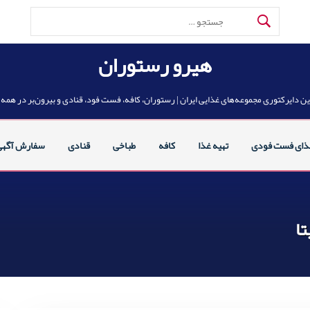
جستجو
برای:
هیرو رستوران
ین دایرکتوری مجموعه‌های غذایی ایران | رستوران، کافه، فست فود، قنادی و بیرون‌بر در همه
ذای فست فودی
تهیه غذا
کافه
طباخی
قنادی
سفارش آگهی
تا